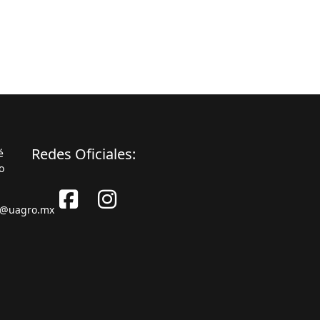
Redes Oficiales:
é
o
s@uagro.mx
Facebook
Instagram