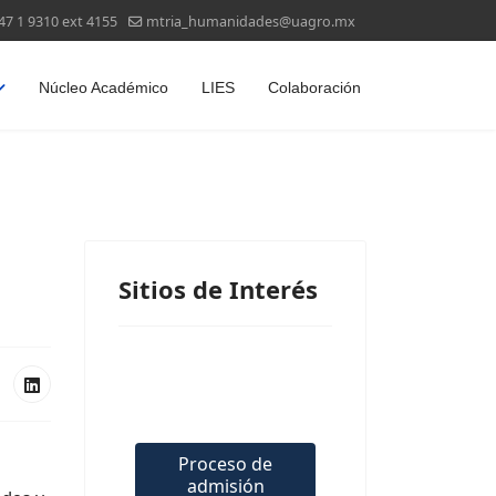
47 1 9310 ext 4155
mtria_humanidades@uagro.mx
Núcleo Académico
LIES
Colaboración
Sitios de Interés
Proceso de
admisión