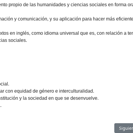
to propio de las humanidades y ciencias sociales en forma ora
ación y comunicación, y su aplicación para hacer más eficiente
tos en inglés, como idioma universal que es, con relación a t
ias sociales.
cial.
ar con equidad de género e interculturalidad.
nstitución y la sociedad en que se desenvuelve.
.
Artícul
Siguie