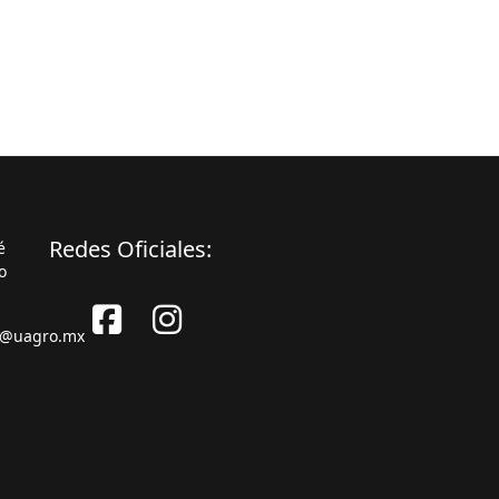
Redes Oficiales:
é
o
s@uagro.mx
Facebook
Instagram