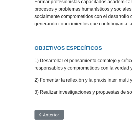
Formar profesionistas capacitados académicame
procesos y problemas humanísticos y sociales, co
socialmente comprometidos con el desarrollo de
generando conocimientos que contribuyan a la 
OBJETIVOS ESPECÍFICOS
1) Desarrollar el pensamiento complejo y críti
responsables y comprometidos con la verdad y
2) Fomentar la reflexión y la praxis inter, multi
3) Realizar investigaciones y propuestas de s
Artículo anterior: Perfil de ingreso
Anterior