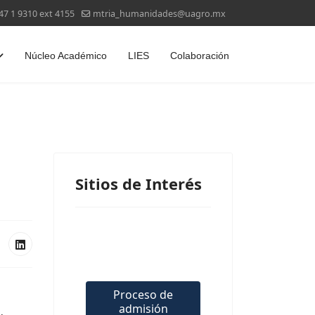
47 1 9310 ext 4155
mtria_humanidades@uagro.mx
Núcleo Académico
LIES
Colaboración
Sitios de Interés
Proceso de
admisión