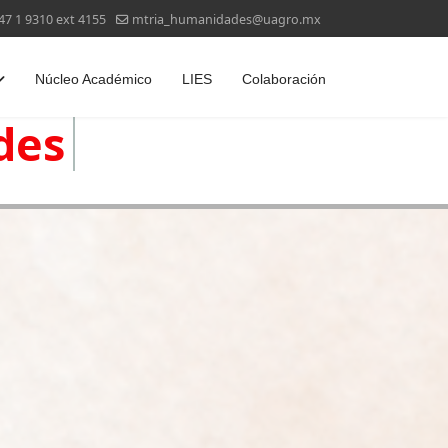
47 1 9310 ext 4155
mtria_humanidades@uagro.mx
Núcleo Académico
LIES
Colaboración
des