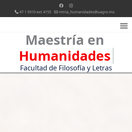
47 1 9310 ext 4155
mtria_humanidades@uagro.mx
Maestría en
Humanidades
Facultad de Filosofía y Letras