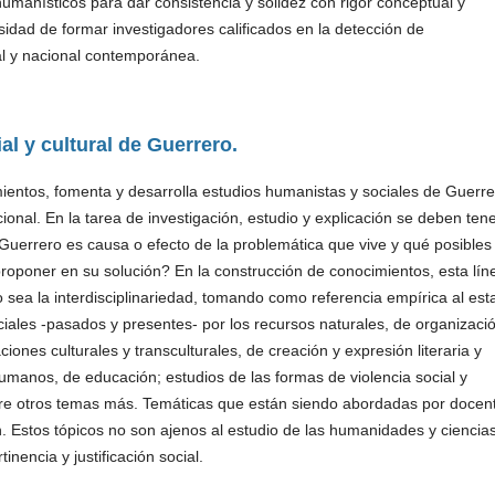
umanísticos para dar consistencia y solidez con rigor conceptual y
esidad de formar investigadores calificados en la detección de
al y nacional contemporánea.
al y cultural de Guerrero.
ientos, fomenta y desarrolla estudios humanistas y sociales de Guerre
cional. En la tarea de investigación, estudio y explicación se deben ten
uerrero es causa o efecto de la problemática que vive y qué posibles
 proponer en su solución? En la construcción de conocimientos, esta lín
 sea la interdisciplinariedad, tomando como referencia empírica al est
ociales -pasados y presentes- por los recursos naturales, de organizaci
ciones culturales y transculturales, de creación y expresión literaria y
humanos, de educación; estudios de las formas de violencia social y
ntre otros temas más. Temáticas que están siendo abordadas por docen
n. Estos tópicos no son ajenos al estudio de las humanidades y ciencia
inencia y justificación social.