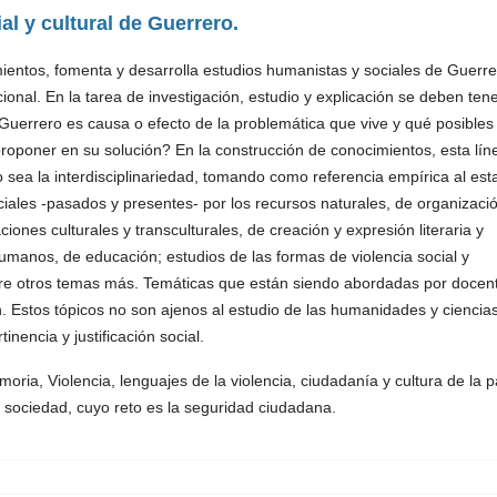
al y cultural de Guerrero.
ientos, fomenta y desarrolla estudios humanistas y sociales de Guerre
cional. En la tarea de investigación, estudio y explicación se deben ten
uerrero es causa o efecto de la problemática que vive y qué posibles
 proponer en su solución? En la construcción de conocimientos, esta lín
 sea la interdisciplinariedad, tomando como referencia empírica al est
ociales -pasados y presentes- por los recursos naturales, de organizaci
ciones culturales y transculturales, de creación y expresión literaria y
humanos, de educación; estudios de las formas de violencia social y
ntre otros temas más. Temáticas que están siendo abordadas por docen
n. Estos tópicos no son ajenos al estudio de las humanidades y ciencia
inencia y justificación social.
oria, Violencia, lenguajes de la violencia, ciudadanía y cultura de la p
sociedad, cuyo reto es la seguridad ciudadana.