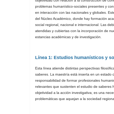
objetividad con relación a la construcción de co
problemas humanístico-sociales presentes y con p
en interacción con las nacionales y globales. Es
del Núcleo Académico, donde hay formación acadé
social regional, nacional e internacional. Las de
atendidas y cubiertas con la incorporación de nue
estancias académicas y de investigación.
Línea 1: Estudios humanísticos y so
Esta línea atiende distintas perspectivas filosófic
saberes. La maestría está inserta en un estado 
responsabilidad de formar profesionales humanis
relevantes que sustenten el estudio de saberes h
objetividad a la acción investigativa; es una nec
problemáticas que aquejan a la sociedad region