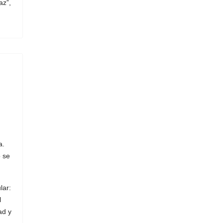
az”,
a.
o se
lar:
l
ad y