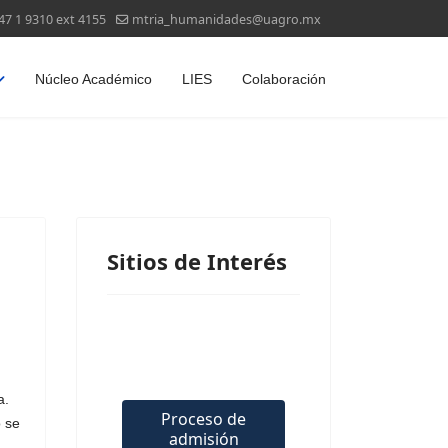
47 1 9310 ext 4155
mtria_humanidades@uagro.mx
Núcleo Académico
LIES
Colaboración
Sitios de Interés
a.
Proceso de
o se
admisión