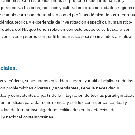
nocimientos. Con estas dos líneas se propone estudiar temáticas y
erspectiva histórica, políticos y culturales de las sociedades regional
te cambio corresponde también con el perfil académico de los integrant
mica teórica y experiencia de investigación específica humanístico-
bilidades del NA que tienen relación con este aspecto, se buscará ser
vos investigadores con perfil humanístico social e invitados a realizar
ciales.
as y teóricas, sustentadas en la idea integral y multi disciplinaria de los
con problemáticas diversas y apremiantes, tiene la necesidad y
tas y competentes a partir de la integración de teorías paradigmáticas
umanísticos para dar consistencia y solidez con rigor conceptual y
esidad de formar investigadores calificados en la detección de
al y nacional contemporánea.