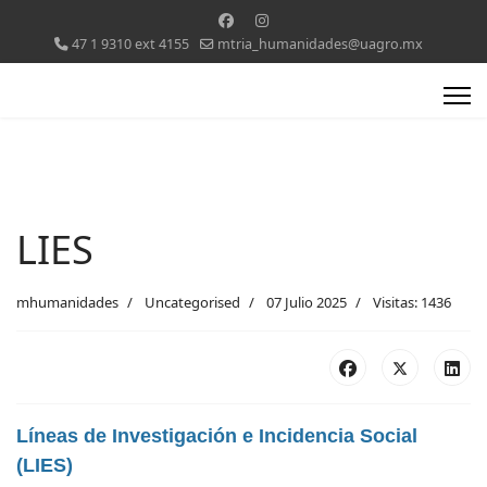
47 1 9310 ext 4155
mtria_humanidades@uagro.mx
LIES
mhumanidades
Uncategorised
07 Julio 2025
Visitas: 1436
Líneas de Investigación e Incidencia Social
(LIES)