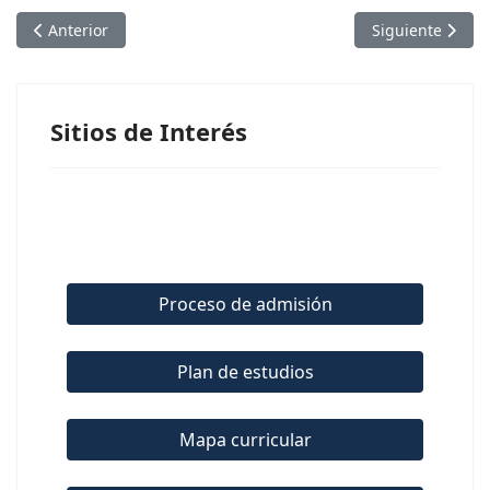
Artículo anterior: LIES
Artículo siguien
Anterior
Siguiente
Sitios de Interés
Proceso de admisión
Plan de estudios
Mapa curricular